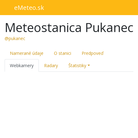
eMeteo.sk
Meteostanica Pukanec
@pukanec
Namerané údaje
O stanici
Predpoveď
Webkamery
Radary
Štatistiky