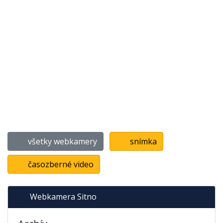
všetky webkamery
snímka
časozberné video
Webkamera Sitno