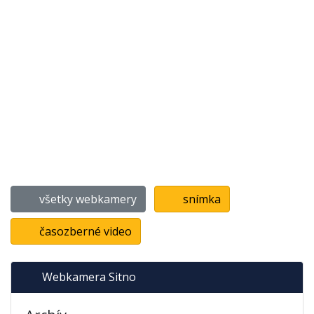
všetky webkamery
snímka
časozberné video
Webkamera Sitno