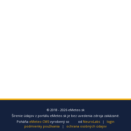
© 2018 - 2026 eMeteo.sk
Šírenie údajov z portálu eMeteo.sk je bez uvedenia zdroja zakázané.
Poháňa
eMeteo CMS
vyrobený so
od
NeuroLabs
|
login
podmienky používania
|
ochrana osobných údajov