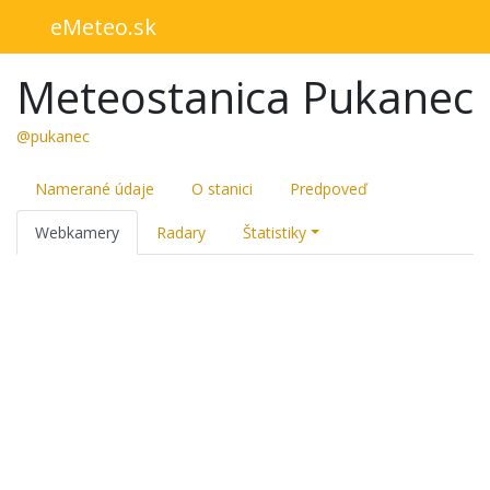
eMeteo.sk
Meteostanica Pukanec
@pukanec
Namerané údaje
O stanici
Predpoveď
Webkamery
Radary
Štatistiky