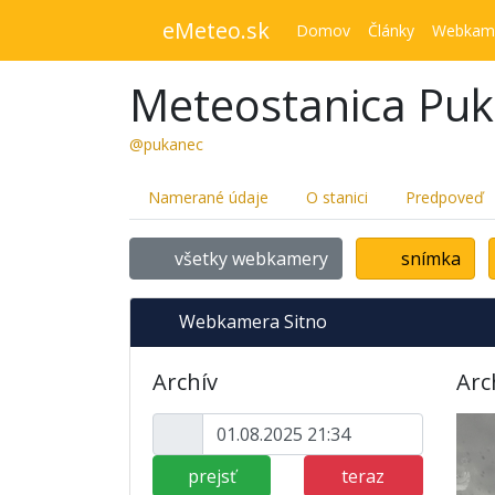
eMeteo.sk
Domov
Články
Webkam
Meteostanica Pu
@pukanec
Namerané údaje
O stanici
Predpoveď
všetky webkamery
snímka
Webkamera Sitno
Archív
Arc
prejsť
teraz