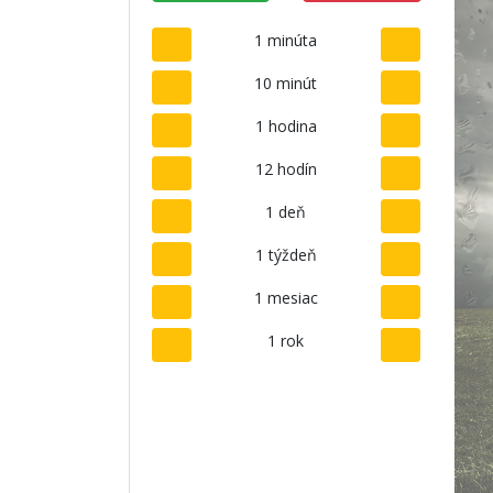
1 minúta
10 minút
1 hodina
12 hodín
1 deň
1 týždeň
1 mesiac
1 rok