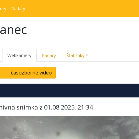
ery
Radary
kanec
Webkamery
Radary
Štatistiky
časozberné video
hívna snímka z 01.08.2025, 21:34