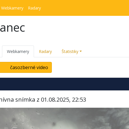
Webkamery
Radary
kanec
Webkamery
Radary
Štatistiky
časozberné video
hívna snímka z 01.08.2025, 22:53