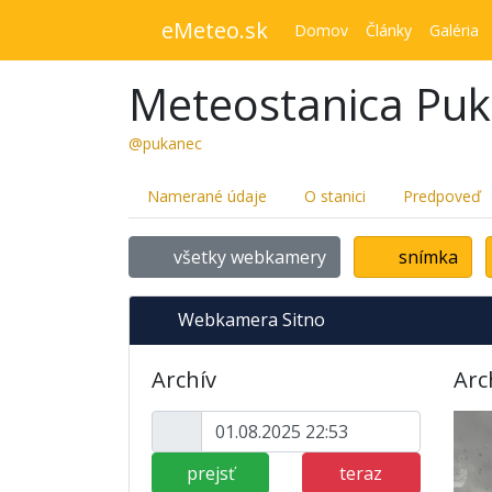
eMeteo.sk
Domov
Články
Galéria
Meteostanica Pu
@pukanec
Namerané údaje
O stanici
Predpoveď
všetky webkamery
snímka
Webkamera Sitno
Archív
Arc
prejsť
teraz