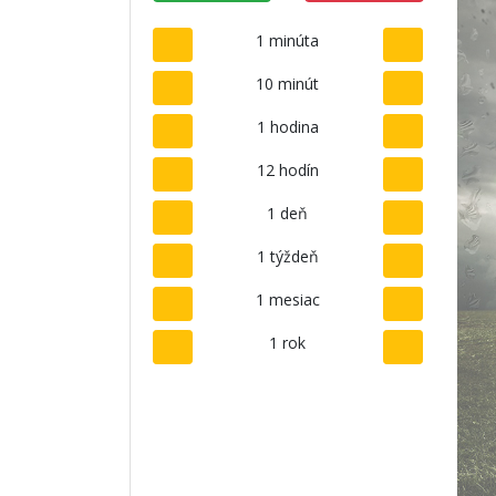
1 minúta
10 minút
1 hodina
12 hodín
1 deň
1 týždeň
1 mesiac
1 rok