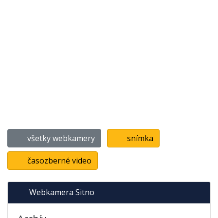
všetky webkamery
snímka
časozberné video
Webkamera Sitno