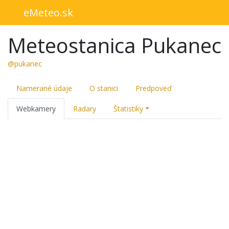
eMeteo.sk
Meteostanica Pukanec
@pukanec
Namerané údaje
O stanici
Predpoveď
Webkamery
Radary
Štatistiky