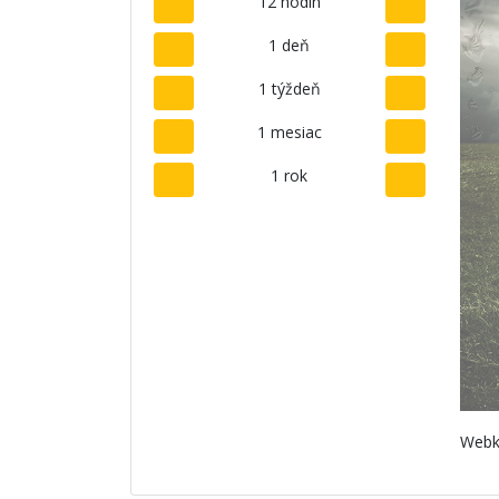
12 hodín
1 deň
1 týždeň
1 mesiac
1 rok
Webk