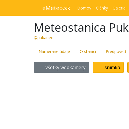
eMeteo.sk
Domov
Články
Galéria
Meteostanica Pu
@pukanec
Namerané údaje
O stanici
Predpoveď
všetky webkamery
snímka