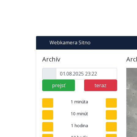
Webkamera Sitno
Archív
Arc
prejsť
teraz
1 minúta
10 minút
1 hodina