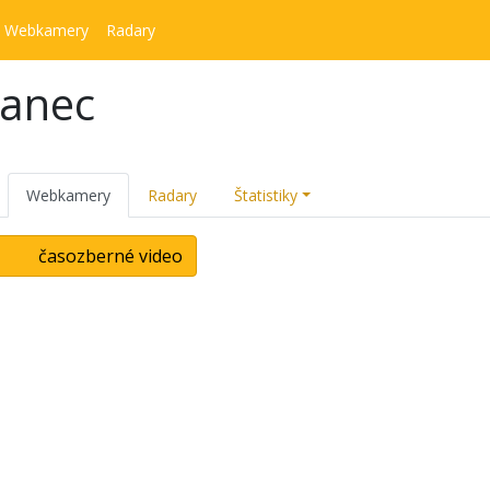
Webkamery
Radary
kanec
Webkamery
Radary
Štatistiky
časozberné video