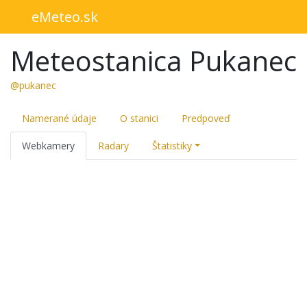
eMeteo.sk
Meteostanica Pukanec
@pukanec
Namerané údaje
O stanici
Predpoveď
Webkamery
Radary
Štatistiky