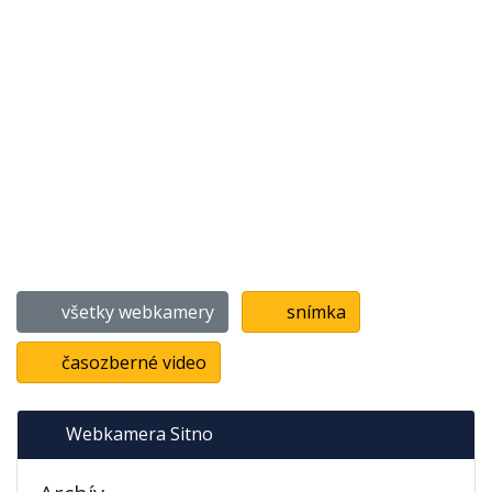
všetky webkamery
snímka
časozberné video
Webkamera Sitno