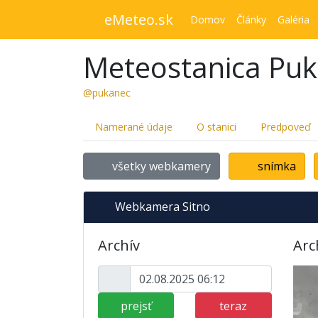
eMeteo.sk
Domov
Články
Galéria
Meteostanica Pu
@pukanec
Namerané údaje
O stanici
Predpoveď
všetky webkamery
snímka
Webkamera Sitno
Archív
Arc
prejsť
teraz