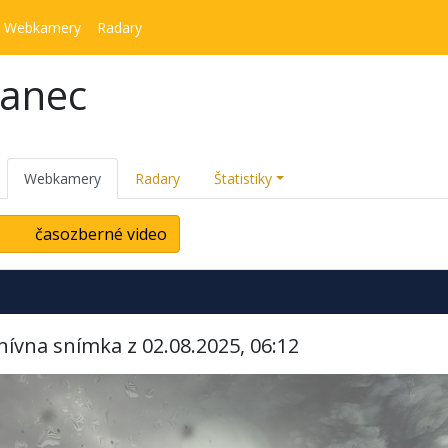
Webkamery
Radary
kanec
Webkamery
Radary
Štatistiky
časozberné video
hívna snímka z 02.08.2025, 06:12