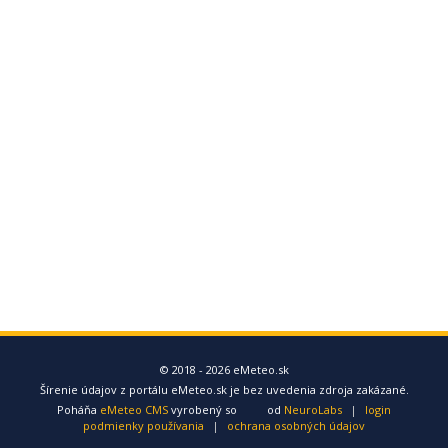
© 2018 - 2026 eMeteo.sk
Šírenie údajov z portálu eMeteo.sk je bez uvedenia zdroja zakázané.
Poháňa
eMeteo CMS
vyrobený so
od
NeuroLabs
|
login
podmienky používania
|
ochrana osobných údajov