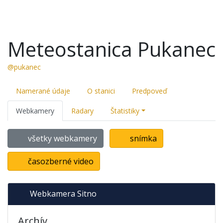
Meteostanica Pukanec
@pukanec
Namerané údaje
O stanici
Predpoveď
Webkamery
Radary
Štatistiky
všetky webkamery
snímka
časozberné video
Webkamera Sitno
Archív