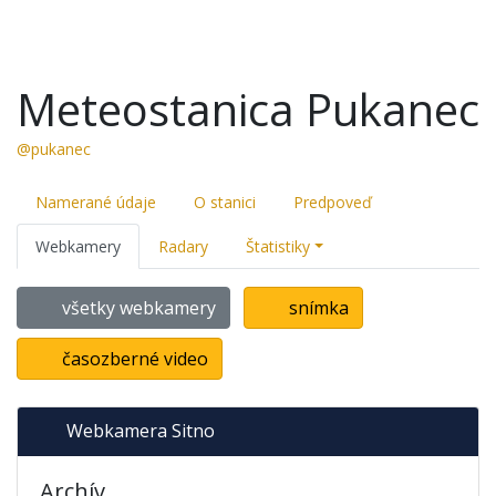
Meteostanica Pukanec
@pukanec
Namerané údaje
O stanici
Predpoveď
Webkamery
Radary
Štatistiky
všetky webkamery
snímka
časozberné video
Webkamera Sitno
Archív