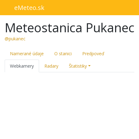
eMeteo.sk
Meteostanica Pukanec
@pukanec
Namerané údaje
O stanici
Predpoveď
Webkamery
Radary
Štatistiky