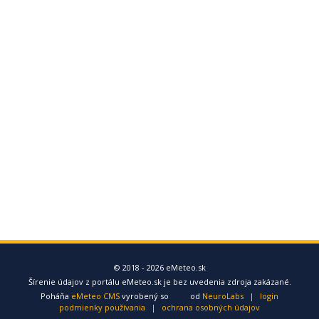
© 2018 - 2026 eMeteo.sk
Šírenie údajov z portálu eMeteo.sk je bez uvedenia zdroja zakázané.
Poháňa
eMeteo CMS
vyrobený so
od
NeuroLabs
|
login
podmienky používania
|
ochrana osobných údajov