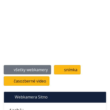
všetky webkamery
snímka
časozberné video
Webkamera Sitno