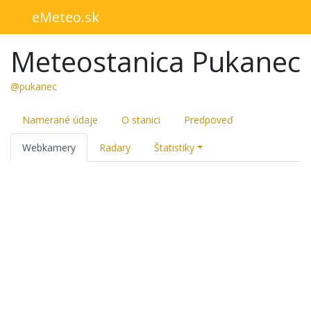
eMeteo.sk
Meteostanica Pukanec
@pukanec
Namerané údaje
O stanici
Predpoveď
Webkamery
Radary
Štatistiky