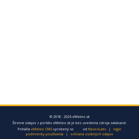
© 2018 - 2026 eMeteo.sk
Šírenie údajov z portálu eMeteo.sk je bez uvedenia zdroja zakázané.
Poháňa
eMeteo CMS
vyrobený so
od
NeuroLabs
|
login
podmienky používania
|
ochrana osobných údajov