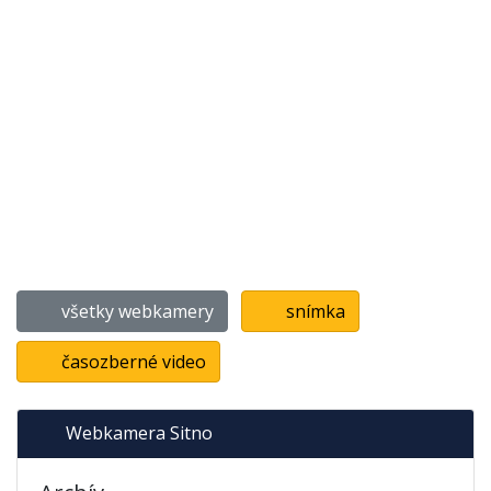
všetky webkamery
snímka
časozberné video
Webkamera Sitno