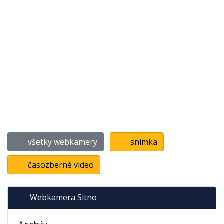
všetky webkamery
snímka
časozberné video
Webkamera Sitno