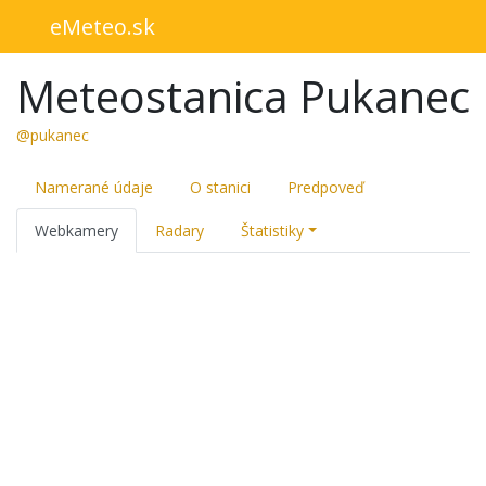
eMeteo.sk
Meteostanica Pukanec
@pukanec
Namerané údaje
O stanici
Predpoveď
Webkamery
Radary
Štatistiky