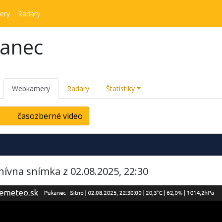
ery
Radary
kanec
Webkamery
Radary
Štatistiky
časozberné video
hívna snímka z 02.08.2025, 22:30