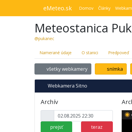
eMeteo.sk
Domov
Články
Webkam
Meteostanica Pu
@pukanec
Namerané údaje
O stanici
Predpoveď
všetky webkamery
snímka
Webkamera Sitno
Archív
Arc
prejsť
teraz