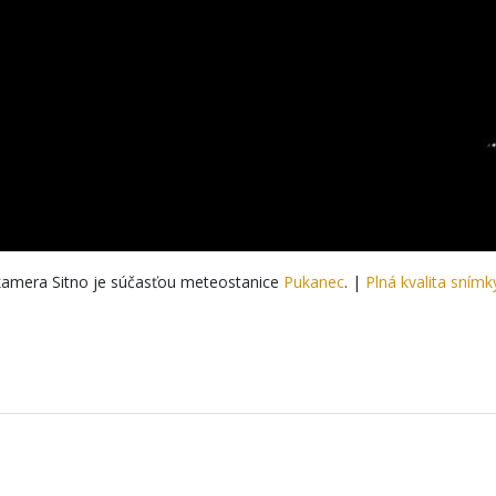
amera Sitno je súčasťou meteostanice
Pukanec
. |
Plná kvalita snímk