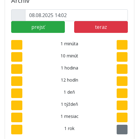
Archív
prejsť
teraz
1 minúta
10 minút
1 hodina
12 hodín
1 deň
1 týždeň
1 mesiac
1 rok