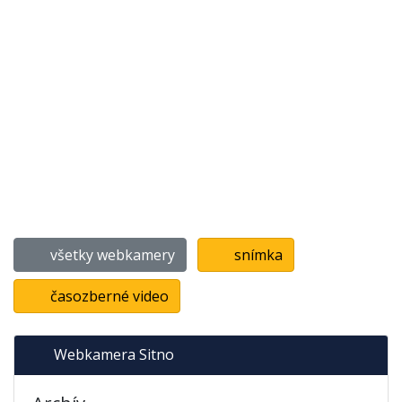
všetky webkamery
snímka
časozberné video
Webkamera Sitno