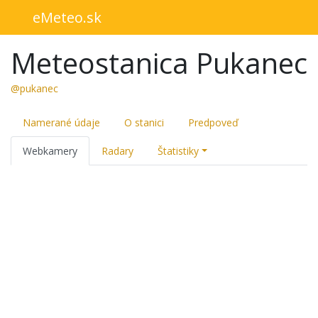
eMeteo.sk
Meteostanica Pukanec
@pukanec
Namerané údaje
O stanici
Predpoveď
Webkamery
Radary
Štatistiky