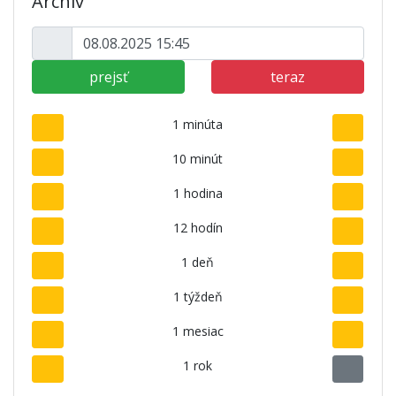
Archív
prejsť
teraz
1 minúta
10 minút
1 hodina
12 hodín
1 deň
1 týždeň
1 mesiac
1 rok