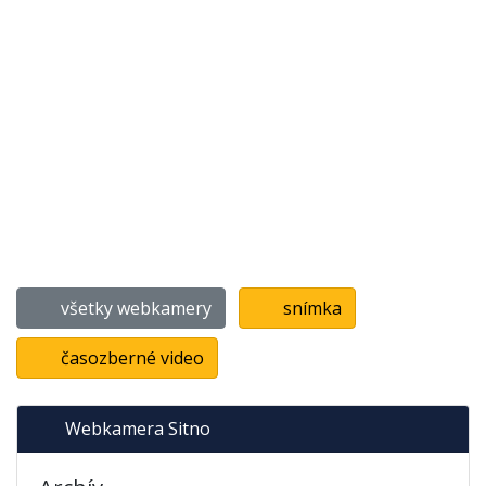
všetky webkamery
snímka
časozberné video
Webkamera Sitno