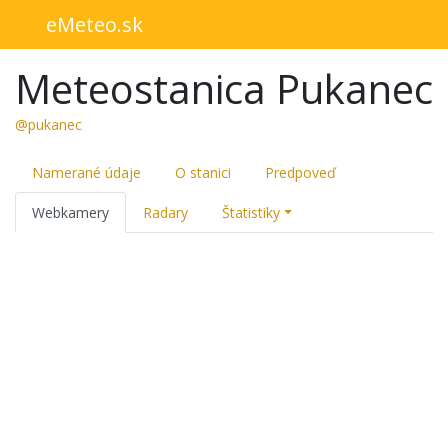
eMeteo.sk
Meteostanica Pukanec
@pukanec
Namerané údaje
O stanici
Predpoveď
Webkamery
Radary
Štatistiky