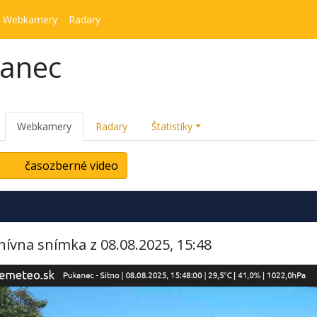
Webkamery
Radary
kanec
Webkamery
Radary
Štatistiky
časozberné video
hívna snímka z 08.08.2025, 15:48