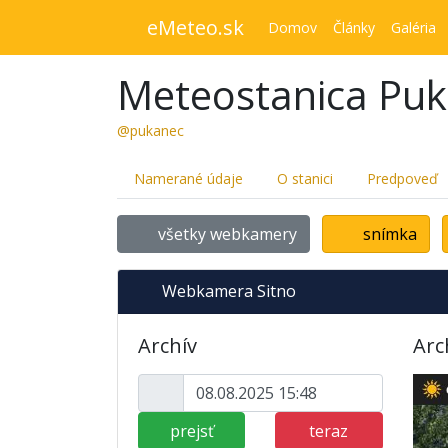
eMeteo.sk
Domov
Články
Galéria
Meteostanica Pu
@pukanec
Namerané údaje
O stanici
Predpoveď
všetky webkamery
snímka
Webkamera Sitno
Archív
Arc
prejsť
teraz