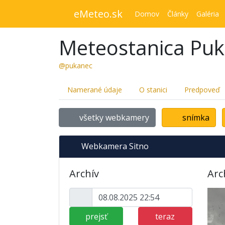
eMeteo.sk
Domov
Články
Galéria
Meteostanica Pu
@pukanec
Namerané údaje
O stanici
Predpoveď
všetky webkamery
snímka
Webkamera Sitno
Archív
Arc
prejsť
teraz