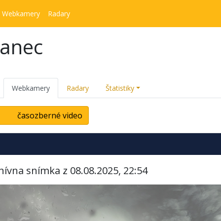
Webkamery
Radary
kanec
Webkamery
Radary
Štatistiky
časozberné video
hívna snímka z 08.08.2025, 22:54