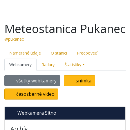
Meteostanica Pukanec
@pukanec
Namerané údaje
O stanici
Predpoveď
Webkamery
Radary
Štatistiky
všetky webkamery
snímka
časozberné video
Webkamera Sitno
Archív