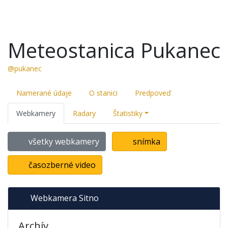
Meteostanica Pukanec
@pukanec
Namerané údaje
O stanici
Predpoveď
Webkamery
Radary
Štatistiky
všetky webkamery
snímka
časozberné video
Webkamera Sitno
Archív