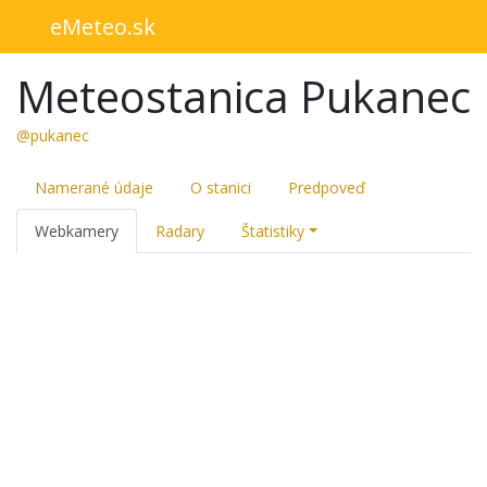
eMeteo.sk
Meteostanica Pukanec
@pukanec
Namerané údaje
O stanici
Predpoveď
Webkamery
Radary
Štatistiky