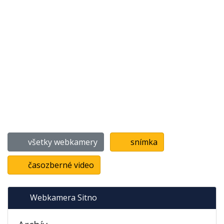
všetky webkamery
snímka
časozberné video
Webkamera Sitno