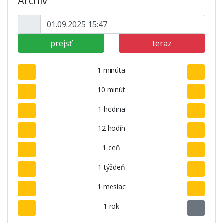
Archív
prejsť
teraz
1 minúta
10 minút
1 hodina
12 hodín
1 deň
1 týždeň
1 mesiac
1 rok