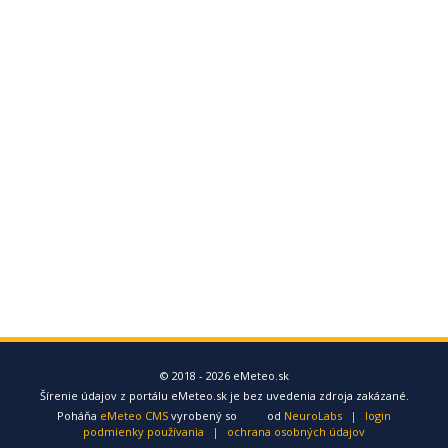
© 2018 - 2026 eMeteo.sk
Šírenie údajov z portálu eMeteo.sk je bez uvedenia zdroja zakázané.
Poháňa
eMeteo CMS
vyrobený so
od
NeuroLabs
|
login
podmienky používania
|
ochrana osobných údajov