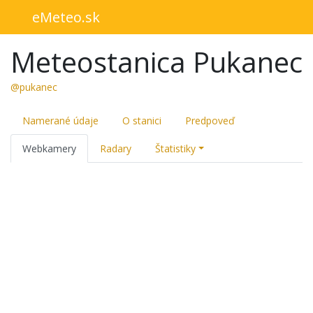
eMeteo.sk
Meteostanica Pukanec
@pukanec
Namerané údaje
O stanici
Predpoveď
Webkamery
Radary
Štatistiky