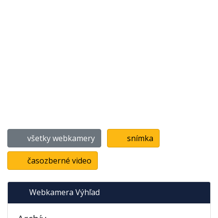
všetky webkamery
snímka
časozberné video
Webkamera Výhľad