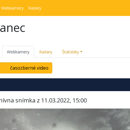
Webkamery
Radary
kanec
Webkamery
Radary
Štatistiky
časozberné video
hívna snímka z 11.03.2022, 15:00