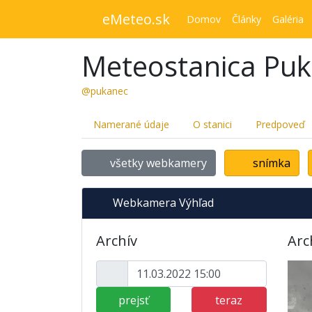
eMeteo.sk
Domov
Články
Galéria
Meteostanica Pu
@pukanec
Namerané údaje
O stanici
Predpoveď
všetky webkamery
snímka
Webkamera Výhľad
Archív
Arc
prejsť
teraz