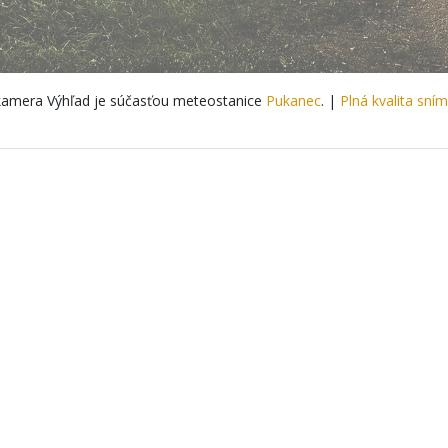
amera Výhľad je súčasťou meteostanice
Pukanec
. |
Plná kvalita sní