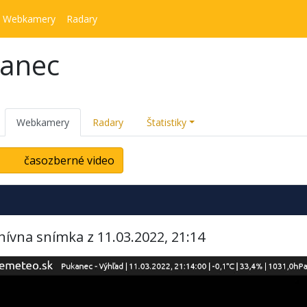
Webkamery
Radary
kanec
Webkamery
Radary
Štatistiky
časozberné video
hívna snímka z 11.03.2022, 21:14