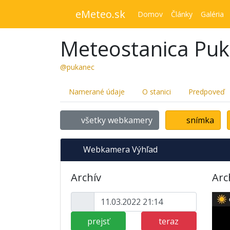
eMeteo.sk
Domov
Články
Galéria
Meteostanica Pu
@pukanec
Namerané údaje
O stanici
Predpoveď
všetky webkamery
snímka
Webkamera Výhľad
Archív
Arc
prejsť
teraz