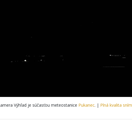
amera Výhľad je súčasťou meteostanice
Pukanec
. |
Plná kvalita sní