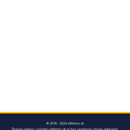
© 2018 - 2026 eMeteo.sk
Šírenie údajov z portálu eMeteo.sk je bez uvedenia zdroja zakázané.