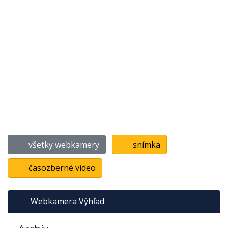
všetky webkamery
snímka
časozberné video
Webkamera Výhľad