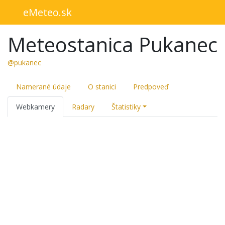
eMeteo.sk
Meteostanica Pukanec
@pukanec
Namerané údaje
O stanici
Predpoveď
Webkamery
Radary
Štatistiky