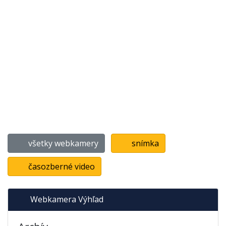
všetky webkamery
snímka
časozberné video
Webkamera Výhľad