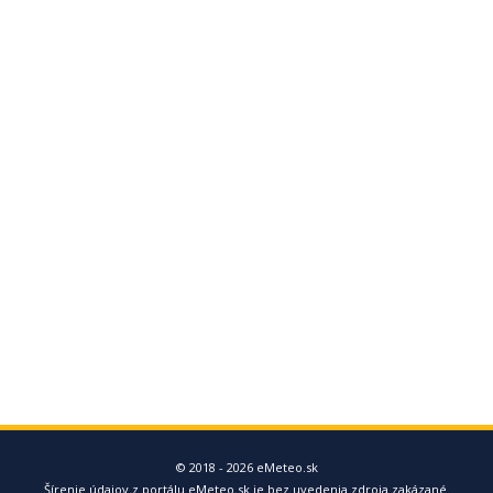
© 2018 - 2026 eMeteo.sk
Šírenie údajov z portálu eMeteo.sk je bez uvedenia zdroja zakázané.