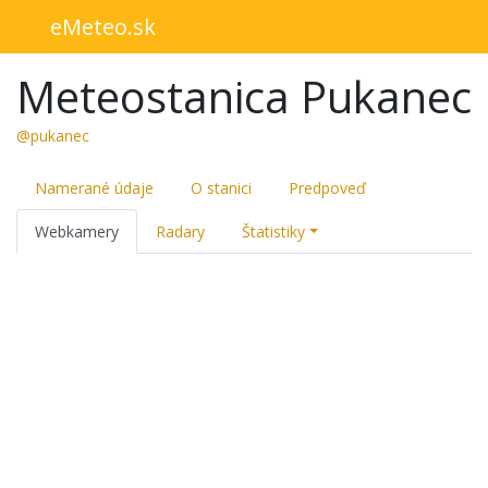
eMeteo.sk
Meteostanica Pukanec
@pukanec
Namerané údaje
O stanici
Predpoveď
Webkamery
Radary
Štatistiky