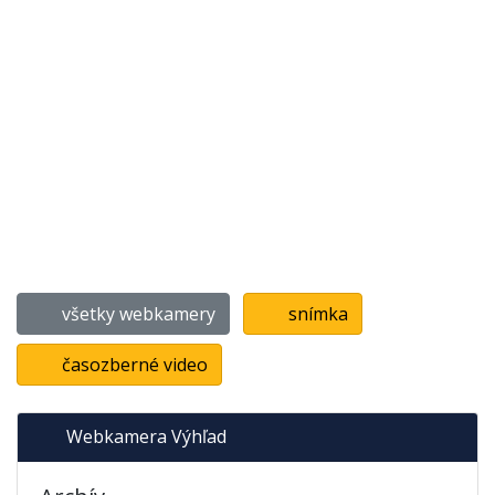
všetky webkamery
snímka
časozberné video
Webkamera Výhľad