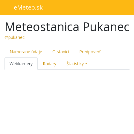
eMeteo.sk
Meteostanica Pukanec
@pukanec
Namerané údaje
O stanici
Predpoveď
Webkamery
Radary
Štatistiky