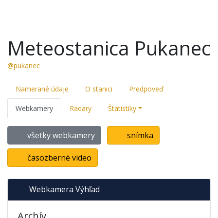
Meteostanica Pukanec
@pukanec
Namerané údaje
O stanici
Predpoveď
Webkamery
Radary
Štatistiky
všetky webkamery
snímka
časozberné video
Webkamera Výhľad
Archív