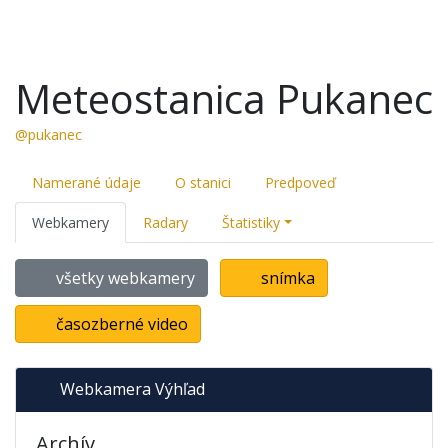
Meteostanica Pukanec
@pukanec
Namerané údaje
O stanici
Predpoveď
Webkamery
Radary
Štatistiky
všetky webkamery
snímka
časozberné video
Webkamera Výhľad
Archív