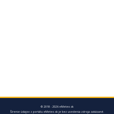
© 2018 - 2026 eMeteo.sk
Šírenie údajov z portálu eMeteo.sk je bez uvedenia zdroja zakázané.