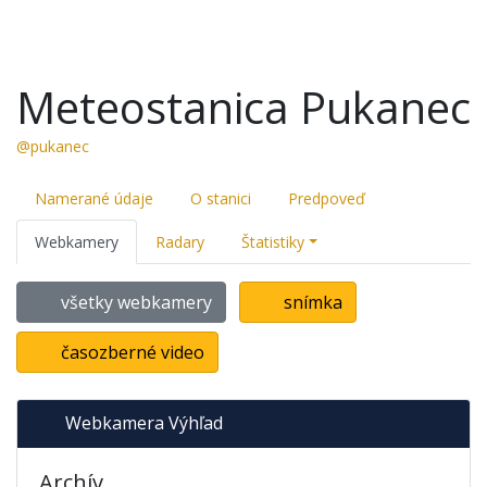
Meteostanica Pukanec
@pukanec
Namerané údaje
O stanici
Predpoveď
Webkamery
Radary
Štatistiky
všetky webkamery
snímka
časozberné video
Webkamera Výhľad
Archív