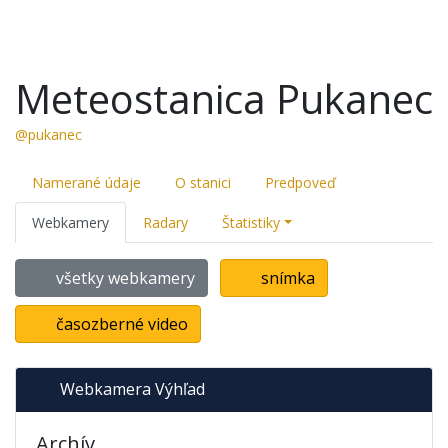
Meteostanica Pukanec
@pukanec
Namerané údaje
O stanici
Predpoveď
Webkamery
Radary
Štatistiky
všetky webkamery
snímka
časozberné video
Webkamera Výhľad
Archív