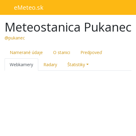
eMeteo.sk
Meteostanica Pukanec
@pukanec
Namerané údaje
O stanici
Predpoveď
Webkamery
Radary
Štatistiky