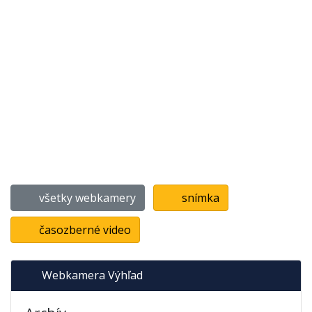
všetky webkamery
snímka
časozberné video
Webkamera Výhľad