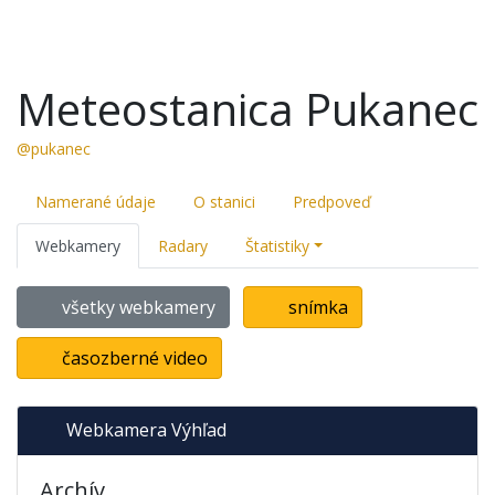
Meteostanica Pukanec
@pukanec
Namerané údaje
O stanici
Predpoveď
Webkamery
Radary
Štatistiky
všetky webkamery
snímka
časozberné video
Webkamera Výhľad
Archív