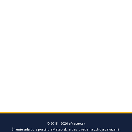
© 2018 - 2026 eMeteo.sk
Šírenie údajov z portálu eMeteo.sk je bez uvedenia zdroja zakázané.