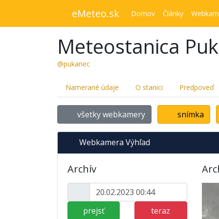
eMeteo.sk
Domov
Články
Webkam
Meteostanica Pu
@pukanec
Namerané údaje
O stanici
Predpoveď
všetky webkamery
snímka
Webkamera Výhľad
Archív
Arc
prejsť
teraz