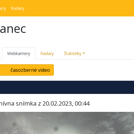
ery
Radary
kanec
Webkamery
Radary
Štatistiky
časozberné video
hívna snímka z 20.02.2023, 00:44