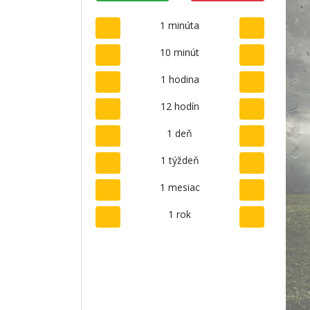
1 minúta
10 minút
1 hodina
12 hodín
1 deň
1 týždeň
1 mesiac
1 rok