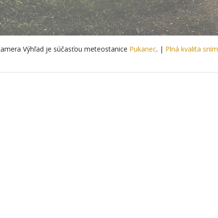
amera Výhľad je súčasťou meteostanice
Pukanec
. |
Plná kvalita sní