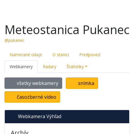
Meteostanica Pukanec
@pukanec
Namerané údaje
O stanici
Predpoveď
Webkamery
Radary
Štatistiky
všetky webkamery
snímka
časozberné video
Webkamera Výhľad
Archív