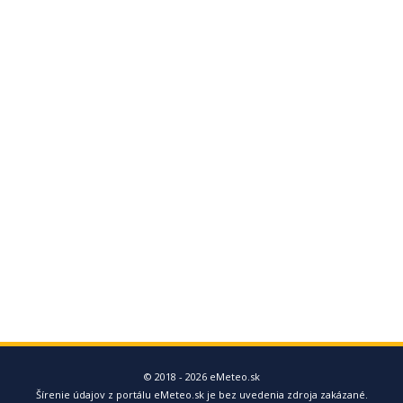
© 2018 - 2026 eMeteo.sk
Šírenie údajov z portálu eMeteo.sk je bez uvedenia zdroja zakázané.