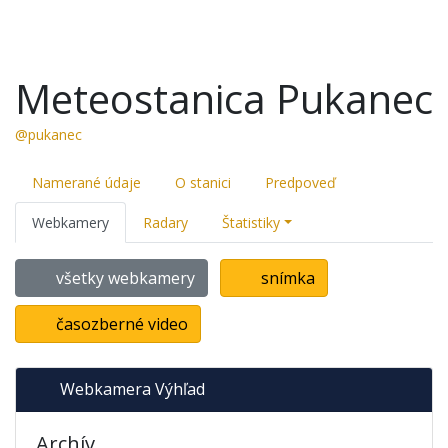
Meteostanica Pukanec
@pukanec
Namerané údaje
O stanici
Predpoveď
Webkamery
Radary
Štatistiky
všetky webkamery
snímka
časozberné video
Webkamera Výhľad
Archív