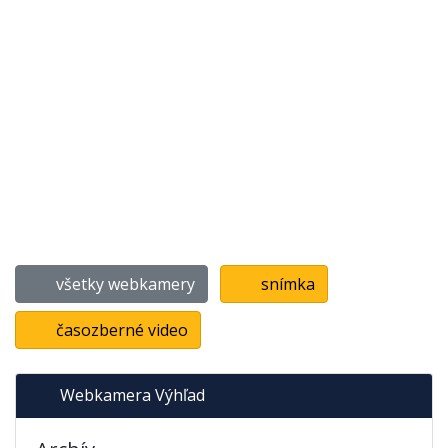
všetky webkamery
snímka
časozberné video
Webkamera Výhľad