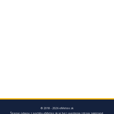
© 2018 - 2026 eMeteo.sk
Šírenie údajov z portálu eMeteo.sk je bez uvedenia zdroja zakázané.