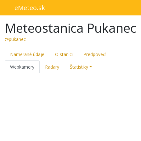
eMeteo.sk
Meteostanica Pukanec
@pukanec
Namerané údaje
O stanici
Predpoveď
Webkamery
Radary
Štatistiky