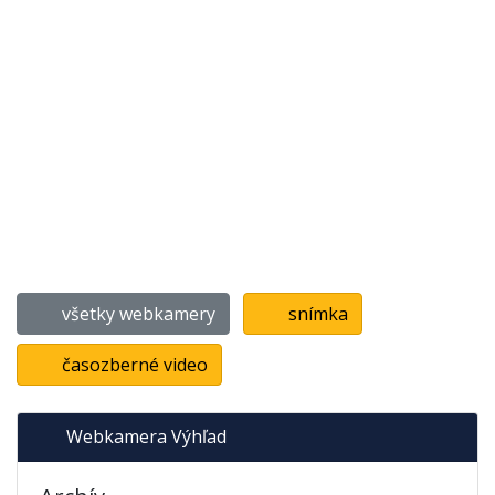
všetky webkamery
snímka
časozberné video
Webkamera Výhľad