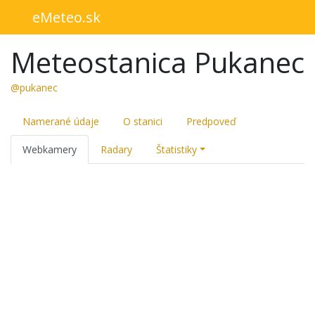
eMeteo.sk
Meteostanica Pukanec
@pukanec
Namerané údaje
O stanici
Predpoveď
Webkamery
Radary
Štatistiky