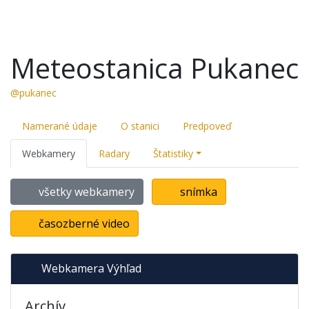
Meteostanica Pukanec
@pukanec
Namerané údaje
O stanici
Predpoveď
Webkamery
Radary
Štatistiky
všetky webkamery
snímka
časozberné video
Webkamera Výhľad
Archív