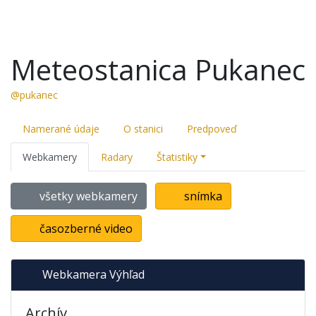
Meteostanica Pukanec
@pukanec
Namerané údaje
O stanici
Predpoveď
Webkamery
Radary
Štatistiky
všetky webkamery
snímka
časozberné video
Webkamera Výhľad
Archív