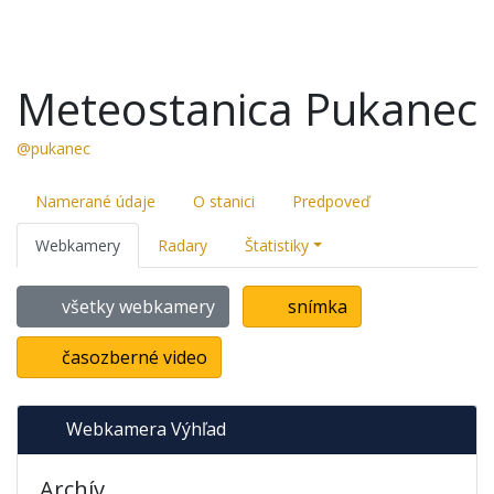
Meteostanica Pukanec
@pukanec
Namerané údaje
O stanici
Predpoveď
Webkamery
Radary
Štatistiky
všetky webkamery
snímka
časozberné video
Webkamera Výhľad
Archív