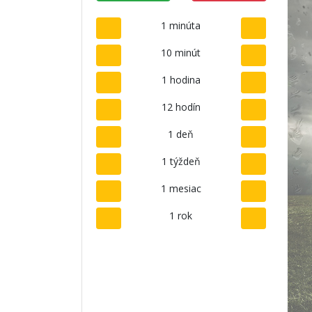
1 minúta
10 minút
1 hodina
12 hodín
1 deň
1 týždeň
1 mesiac
1 rok