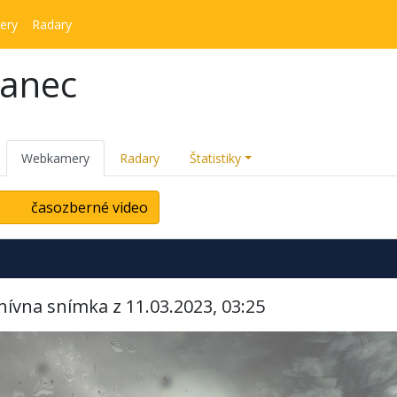
ery
Radary
kanec
Webkamery
Radary
Štatistiky
časozberné video
hívna snímka z 11.03.2023, 03:25