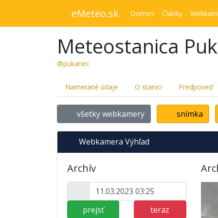
eMeteo.sk
Domov
Články
Webkam
Meteostanica Pu
@pukanec
Namerané údaje
O stanici
Predpoveď
všetky webkamery
snímka
Webkamera Výhľad
Archív
Arc
prejsť
teraz