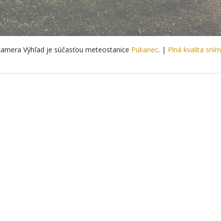
amera Výhľad je súčasťou meteostanice
Pukanec
. |
Plná kvalita sní