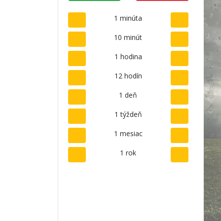
1 minúta
10 minút
1 hodina
12 hodín
1 deň
1 týždeň
1 mesiac
1 rok