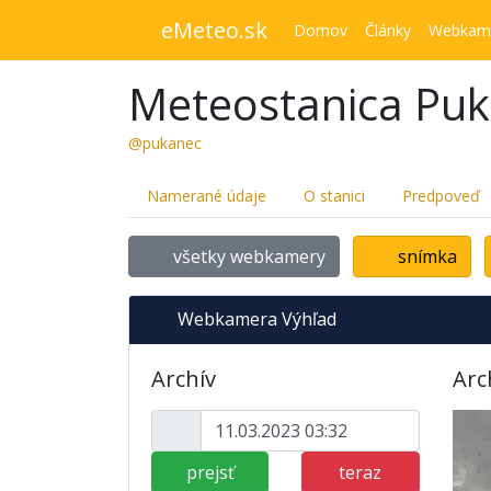
eMeteo.sk
Domov
Články
Webkam
Meteostanica Pu
@pukanec
Namerané údaje
O stanici
Predpoveď
všetky webkamery
snímka
Webkamera Výhľad
Archív
Arc
prejsť
teraz