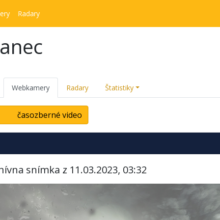
ery
Radary
kanec
Webkamery
Radary
Štatistiky
časozberné video
hívna snímka z 11.03.2023, 03:32