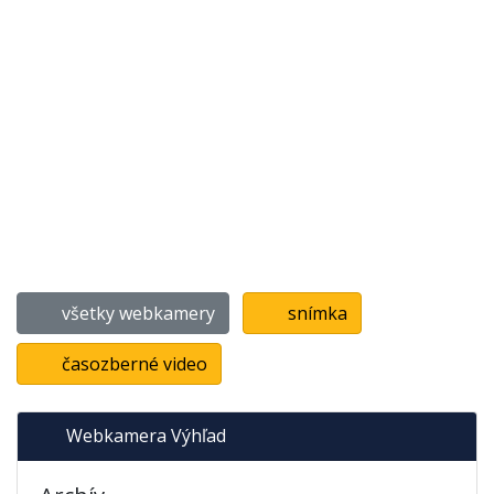
všetky webkamery
snímka
časozberné video
Webkamera Výhľad