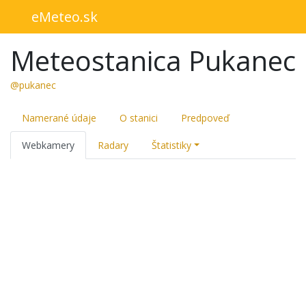
eMeteo.sk
Meteostanica Pukanec
@pukanec
Namerané údaje
O stanici
Predpoveď
Webkamery
Radary
Štatistiky