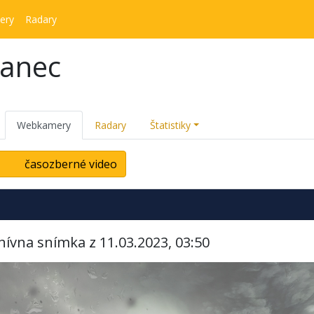
ery
Radary
kanec
Webkamery
Radary
Štatistiky
časozberné video
hívna snímka z 11.03.2023, 03:50