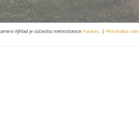
amera Výhľad je súčasťou meteostanice
Pukanec
. |
Plná kvalita sní