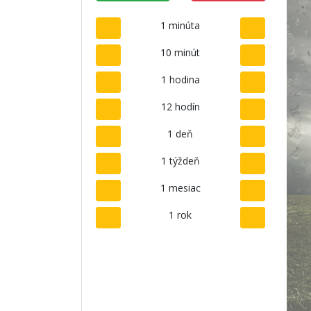
1 minúta
10 minút
1 hodina
12 hodín
1 deň
1 týždeň
1 mesiac
1 rok