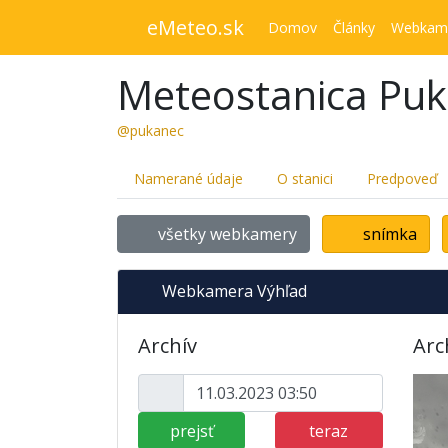
eMeteo.sk
Domov
Články
Webkam
Meteostanica Pu
@pukanec
Namerané údaje
O stanici
Predpoveď
všetky webkamery
snímka
Webkamera Výhľad
Archív
Arc
prejsť
teraz