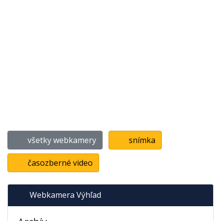
všetky webkamery
snímka
časozberné video
Webkamera Výhľad