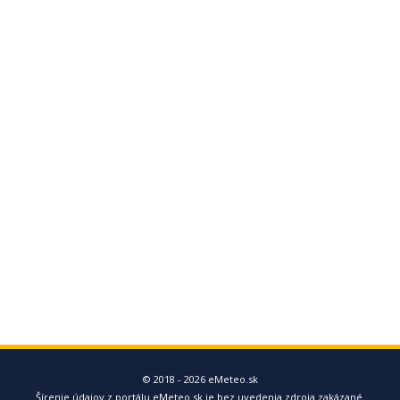
© 2018 - 2026 eMeteo.sk
Šírenie údajov z portálu eMeteo.sk je bez uvedenia zdroja zakázané.