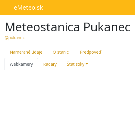
eMeteo.sk
Meteostanica Pukanec
@pukanec
Namerané údaje
O stanici
Predpoveď
Webkamery
Radary
Štatistiky