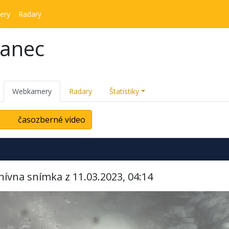
ery
Radary
kanec
Webkamery
Radary
Štatistiky
časozberné video
hívna snímka z 11.03.2023, 04:14