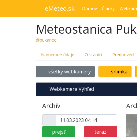
eMeteo.sk
Domov
Články
Webkam
Meteostanica Pu
@pukanec
Namerané údaje
O stanici
Predpoveď
všetky webkamery
snímka
Webkamera Výhľad
Archív
Arc
prejsť
teraz