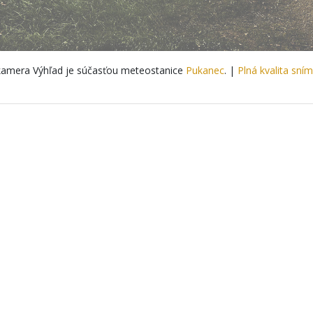
amera Výhľad je súčasťou meteostanice
Pukanec
. |
Plná kvalita sní