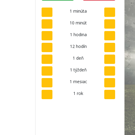
1 minúta
10 minút
1 hodina
12 hodín
1 deň
1 týždeň
1 mesiac
1 rok