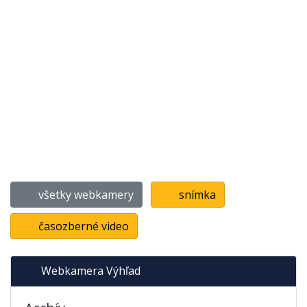
všetky webkamery
snímka
časozberné video
Webkamera Výhľad