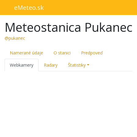
eMeteo.sk
Meteostanica Pukanec
@pukanec
Namerané údaje
O stanici
Predpoveď
Webkamery
Radary
Štatistiky