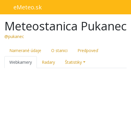
eMeteo.sk
Meteostanica Pukanec
@pukanec
Namerané údaje
O stanici
Predpoveď
Webkamery
Radary
Štatistiky