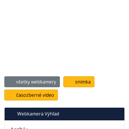
všetky webkamery
snímka
časozberné video
Webkamera Výhľad