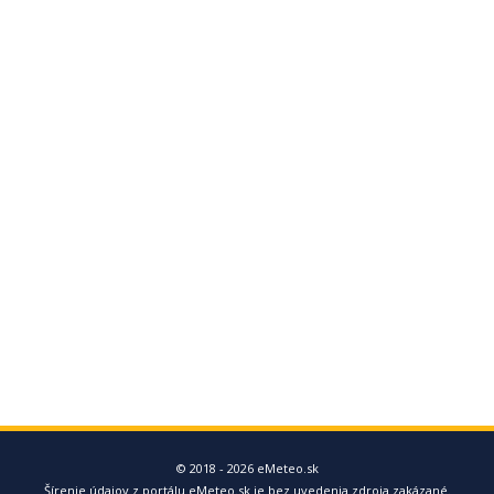
© 2018 - 2026 eMeteo.sk
Šírenie údajov z portálu eMeteo.sk je bez uvedenia zdroja zakázané.