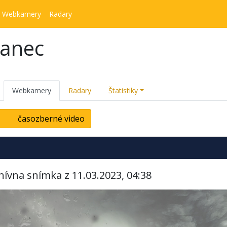
Webkamery
Radary
kanec
Webkamery
Radary
Štatistiky
časozberné video
hívna snímka z 11.03.2023, 04:38