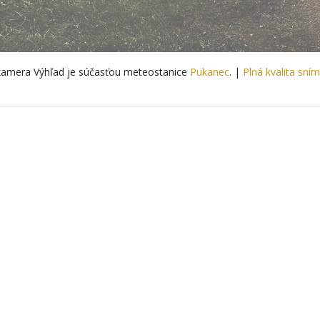
amera Výhľad je súčasťou meteostanice
Pukanec
. |
Plná kvalita sní