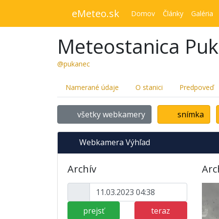
eMeteo.sk
Domov
Články
Galéria
Meteostanica Pu
@pukanec
Namerané údaje
O stanici
Predpoveď
všetky webkamery
snímka
Webkamera Výhľad
Archív
Arc
prejsť
teraz